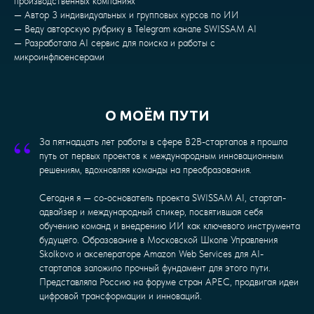
производственных компаниях
— Автор 3 индивидуальных и групповых курсов по ИИ
— Веду авторскую рубрику в Telegram канале SWISSAM AI
— Разработала AI сервис для поиска и работы с
микроинфлюенсерами
О МОЁМ ПУТИ
“
За пятнадцать лет работы в сфере B2B-стартапов я прошла
путь от первых проектов к международным инновационным
решениям, вдохновляя команды на преобразования.
Сегодня я — со-основатель проекта SWISSAM AI, стартап-
адвайзер и международный спикер, посвятившая себя
обучению команд и внедрению ИИ как ключевого инструмента
будущего. Образование в Московской Школе Управления
Skolkovo и акселераторе Amazon Web Services для AI-
стартапов заложило прочный фундамент для этого пути.
Представляла Россию на форуме стран APEC, продвигая идеи
цифровой трансформации и инноваций.