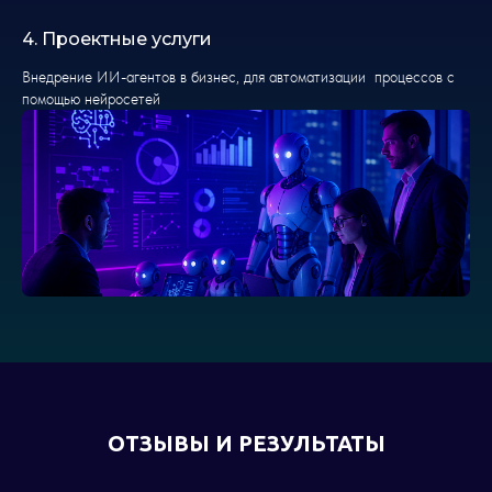
4. Проектные услуги
Мы на связи
в телеграмм
Внедрение ИИ-агентов в бизнес, для автоматизации процессов с
помощью нейросетей
AI-агенты
Обучение AI
Полезное
Партнерская программа
Политика конфиденциальности
Согласие на обработку персональных данных
ОТЗЫВЫ И РЕЗУЛЬТАТЫ