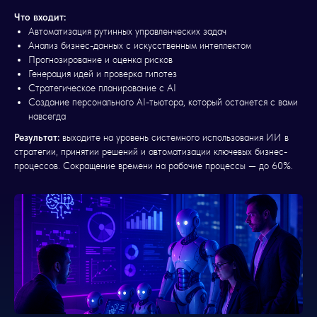
и использовать ИИ там, где
Что входит:
он действительно нужен, давайте
Автоматизация рутинных управленческих задач
обсудим, как это может работать
Анализ бизнес-данных с искусственным интеллектом
в вашем случае. Буду рада помочь
Прогнозирование и оценка рисков
сделать следующий шаг вместе.
Генерация идей и проверка гипотез
Стратегическое планирование с AI
Создание персонального AI-тьютора, который останется с вами
навсегда
Результат:
выходите на уровень системного использования ИИ в
СВЯЗАТЬСЯ СО МНОЙ
стратегии, принятии решений и автоматизации ключевых бизнес-
процессов. Сокращение времени на рабочие процессы — до 60%.
НАЧАТЬ ОБУЧЕНИЕ
© 2025 Все права защищены.