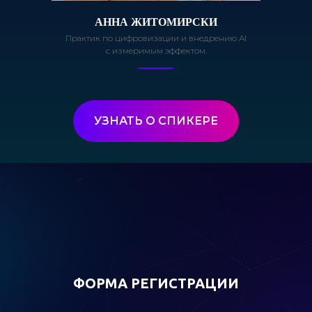
АННА ЖИТОМИРСКИ
Практик по цифровизации и внедрению AI
с измеримым эффектом.
© 2025 Все права защищены.
Мы на связи
УЗНАТЬ О СПИКЕРЕ
в телеграмм
AI-агенты
Обучение AI
Полезное
Партнерская программа
ФОРМА РЕГИСТРАЦИИ
Политика конфиденциальности
Согласие на обработку персональных данных