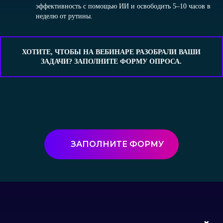
эффективность с помощью ИИ и освободить 5–10 часов в
неделю от рутины.
— Живые примеры решения
управленческих задач слушателей
вебинара с помощью нейросетей
ХОТИТЕ, ЧТОБЫ НА ВЕБИНАРЕ РАЗОБРАЛИ ВАШИ
— Какие результаты ожидать:
ЗАДАЧИ? ЗАПОЛНИТЕ ФОРМУ ОПРОСА.
экономия времени, качество
решений, снижение ошибок -
реальные цифры
Вы получите не теорию, а решение реальных
задач, которое можно применить и в задачах
вашей компании.
ЗАПОЛНИТЕ ФОРМУ
ЗАРЕГИСТРИРОВАТЬСЯ
БЕСПЛАТНО
Запись и все материалы отправим
участникам на почту