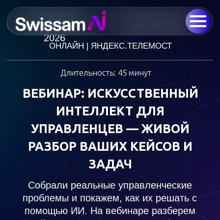
13 ФЕВРАЛЯ
15:00 ПО МСК
2026
ОНЛАЙН | ЯНДЕКС.ТЕЛЕМОСТ
Длительность: 45 минут
ВЕБИНАР: ИСКУССТВЕННЫЙ
ИНТЕЛЛЕКТ ДЛЯ
УПРАВЛЕНЦЕВ —
ЖИВОЙ
РАЗБОР ВАШИХ КЕЙСОВ И
ЗАДАЧ
Собрали реальные управленческие
проблемы и покажем, как их решать с
помощью ИИ. На вебинаре разберем
кейсы участников в прямом эфире
ЗАРЕГИСТРИРОВАТЬСЯ
БЕСПЛАТНО
Запись отправим всем