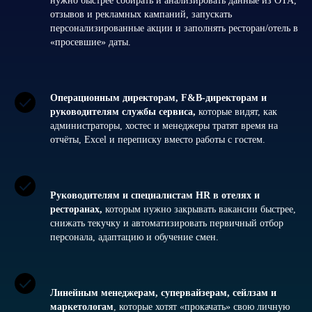
нужно быстрее собирать и анализировать данные из OTA,
отзывов и рекламных кампаний, запускать
персонализированные акции и заполнять ресторан/отель в
«просевшие» даты.
Операционным директорам, F&B‑директорам и
руководителям службы сервиса,
которые видят, как
администраторы, хостес и менеджеры тратят время на
отчёты, Excel и переписку вместо работы с гостем.
РАЗБЕРЕМСЯ С ПРАКТИЧЕСКОЙ
Руководителям и специалистам HR в отелях и
СТОРОНЫ:
ресторанах,
которым нужно закрывать вакансии быстрее,
снижать текучку и автоматизировать первичный отбор
— Разбор заранее собранных задач
персонала, адаптацию и обучение смен.
участников: покажем, как их решать
через обучение сотрудников и
автоматизацию с помощью агентов
— Живой Q&A: участники смогут задать
Линейным менеджерам, супервайзерам, сейлзам и
свои вопросы и получить разбор кейсов в
маркетологам
, которые хотят «прокачать» свою личную
прямом эфире